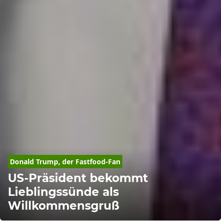
Donald
Trump
, der Fastfood-Fan
US-Präsident bekommt
Lieblingssünde als
Willkommensgruß