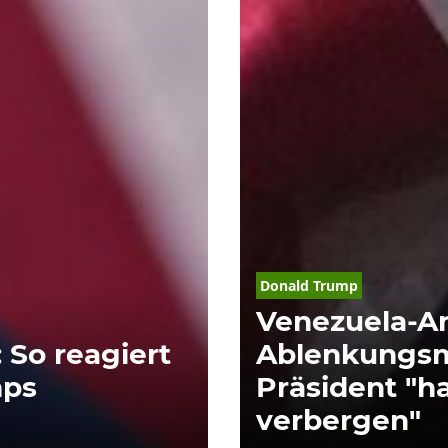
Donald
Trump
Venezuela-An
 So reagiert
Ablenkungsm
mps
Präsident "ha
verbergen"