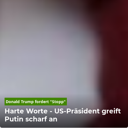
Donald
Trump
 fordert "Stopp"
Harte Worte - US-Präsident greift
Putin scharf an