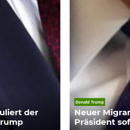
Donald
Trump
liert der
Neuer Migran
Trump
Präsident so