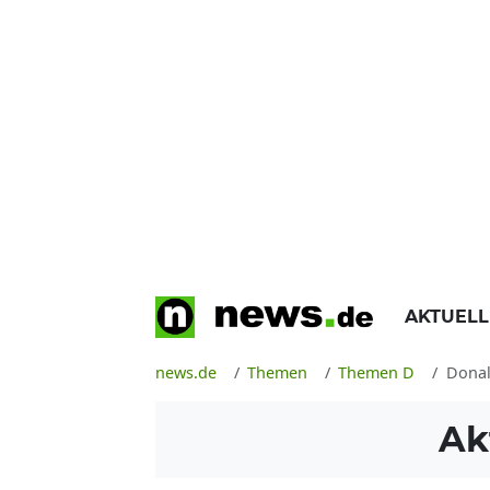
AKTUEL
news.de
Themen
Themen D
Dona
Ak