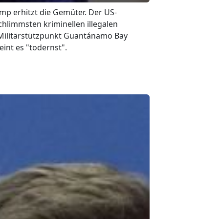
mp erhitzt die Gemüter. Der US-
schlimmsten kriminellen illegalen
Militärstützpunkt Guantánamo Bay
int es "todernst".