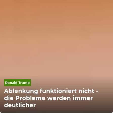
Donald
Trump
Ablenkung funktioniert nicht -
die Probleme werden immer
deutlicher