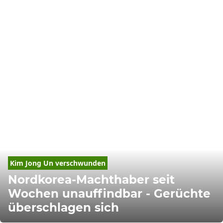
Kim
Jong
Un
 verschw
un
den
Nordkorea-Machthaber seit
Wochen unauffindbar - Gerüchte
überschlagen sich