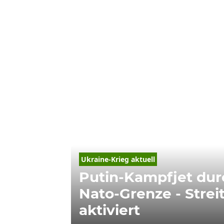
Ukraine-Krieg 
aktuell
Putin-Kampfjet dur
Nato-Grenze - Streit
aktiviert