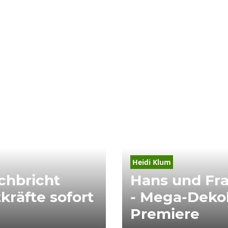
Heidi Klum
chbricht
Hans und Fr
kräfte sofort
- Mega-Dekol
Premiere