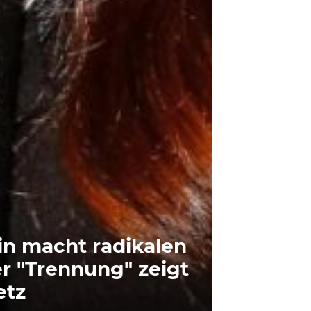
in macht radikalen
er "Trennung" zeigt
etz