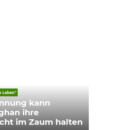
n Leben"
ennung kann
ghan ihre
cht im Zaum halten