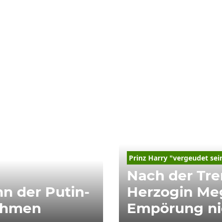
Prinz Harry "vergeudet sei
Nach der Tr
n der Putin-
Herzogin Me
ehmen
Empörung ni