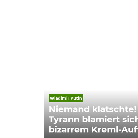
Wladimir Putin
Niemand klatschte!
Tyrann blamiert sic
bizarrem Kreml-Auft