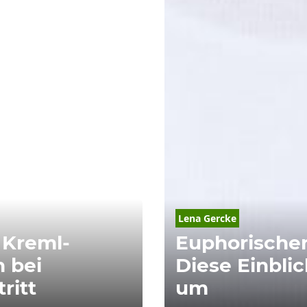
Lena Gercke
 Kreml-
Euphorischer
h bei
Diese Einbli
ritt
um