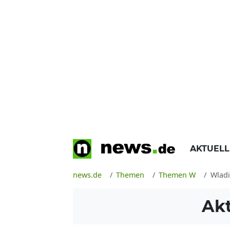
AKTUEL
news.de
Themen
Themen W
Wladi
Ak