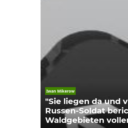
Iwan Mikerow
"Sie liegen da und v
Russen-Soldat beri
Waldgebieten volle