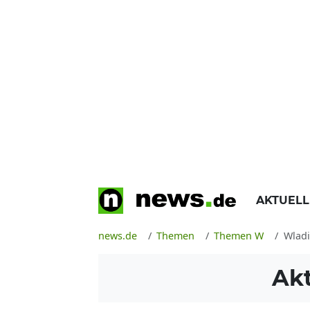
AKTUEL
news.de
Themen
Themen W
Wladi
Ak