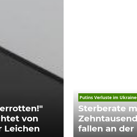
Putin
s Verluste im Ukraine
errotten!"
Sterberate m
chtet von
Zehntausend
r Leichen
fallen an der