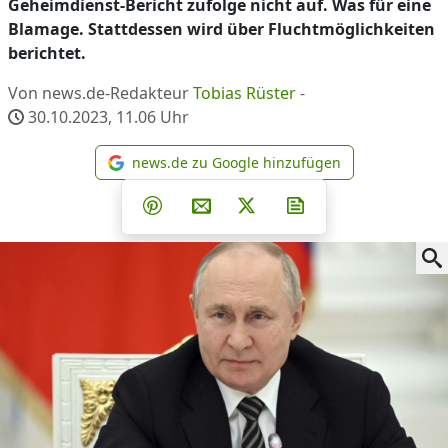
Geheimdienst-Bericht zufolge nicht auf. Was für eine
Blamage. Stattdessen wird über Fluchtmöglichkeiten
berichtet.
Von news.de-Redakteur
Tobias Rüster
-
30.10.2023, 11.06
Uhr
news.de zu Google hinzufügen
news.de zu Google hinzufüg
Teilen auf Facebook
Teilen auf Whatsapp
Teilen auf Telegram
Teilen auf Pinterest
Per E-Mail teilen
Post auf X
Newsletter abonni