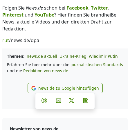
Folgen Sie
News.de
schon bei
Facebook
,
Twitter
,
Pinterest
und
YouTube
? Hier finden Sie brandheiße
News, aktuelle Videos und den direkten Draht zur
Redaktion.
rut
/news.de/dpa
Themen:
news.de aktuell
Ukraine-Krieg
Wladimir Putin
Erfahren Sie hier mehr über die
journalistischen Standards
und die
Redaktion von news.de.
news.de zu Google hinzufügen
news.de zu Google hinzufüg
Teilen auf Facebook
Teilen auf Whatsapp
Teilen auf Telegram
Teilen auf Pinterest
Per E-Mail teilen
Post auf X
Newsletter abonni
Newsletter von news.de