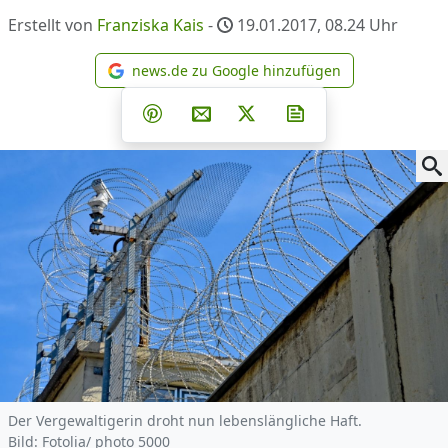
Erstellt von
Franziska Kais
-
19.01.2017, 08.24
Uhr
news.de zu Google hinzufügen
news.de zu Google hinzufüg
Teilen auf Facebook
Teilen auf Whatsapp
Teilen auf Telegram
Teilen auf Pinterest
Per E-Mail teilen
Post auf X
Newsletter abonni
Der Vergewaltigerin droht nun lebenslängliche Haft.
Bild: Fotolia/ photo 5000