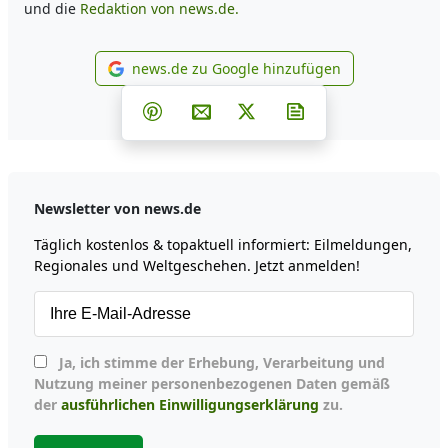
und die
Redaktion von news.de.
news.de zu Google hinzufügen
news.de zu Google hinzufüg
Teilen auf Facebook
Teilen auf Whatsapp
Teilen auf Telegram
Teilen auf Pinterest
Per E-Mail teilen
Post auf X
Newsletter abonni
Newsletter von news.de
Täglich kostenlos & topaktuell informiert: Eilmeldungen,
Regionales und Weltgeschehen. Jetzt anmelden!
Ja, ich stimme der Erhebung, Verarbeitung und
Nutzung meiner personenbezogenen Daten gemäß
der
ausführlichen Einwilligungserklärung
zu.