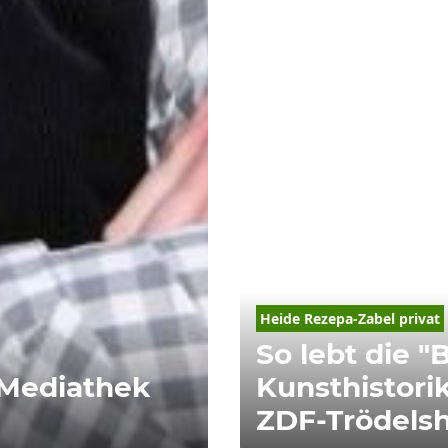
Heide Rezepa-Zabel privat
So lebt die "
Mediathek
Kunsthistorik
ZDF-Trödels