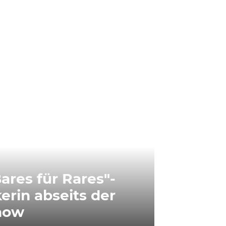
Bares für Rares"-
erin abseits der
how