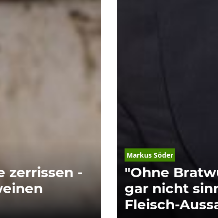
Markus Söder
 zerrissen -
"Ohne Bratwu
weinen
gar nicht sin
Fleisch-Auss