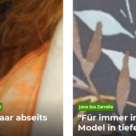
t
Jana
Ina
Zarrella
aar abseits
"Für immer i
Model in tief