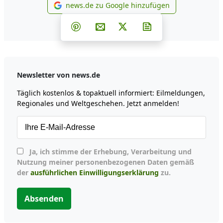
news.de zu Google hinzufügen
news.de zu Google hinzufüg
Teilen auf Facebook
Teilen auf Whatsapp
Teilen auf Telegram
Teilen auf Pinterest
Per E-Mail teilen
Post auf X
Newsletter abonni
Newsletter von news.de
Täglich kostenlos & topaktuell informiert: Eilmeldungen,
Regionales und Weltgeschehen. Jetzt anmelden!
Ja, ich stimme der Erhebung, Verarbeitung und
Nutzung meiner personenbezogenen Daten gemäß
der
ausführlichen Einwilligungserklärung
zu.
Absenden