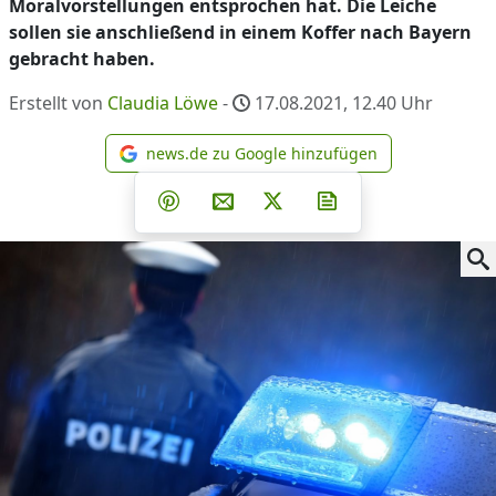
Moralvorstellungen entsprochen hat. Die Leiche
sollen sie anschließend in einem Koffer nach Bayern
gebracht haben.
Erstellt von
Claudia Löwe
-
17.08.2021, 12.40
Uhr
news.de zu Google hinzufügen
news.de zu Google hinzufüg
Teilen auf Facebook
Teilen auf Whatsapp
Teilen auf Telegram
Teilen auf Pinterest
Per E-Mail teilen
Post auf X
Newsletter abonni