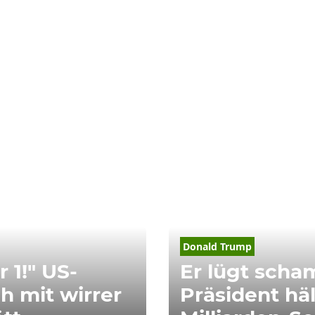
Donald Trump
 1!" US-
Er lügt scham
h mit wirrer
Präsident hä