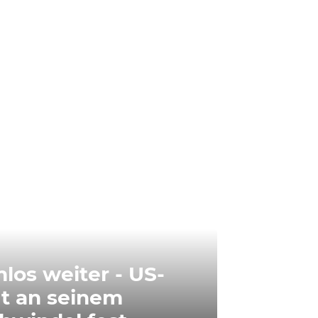
los weiter - US-
lt an seinem