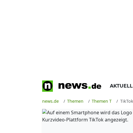
AKTUEL
news.de
Themen
Themen T
TikTo