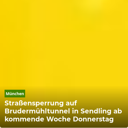
München
Straßensperrung auf
Brudermühltunnel in Sendling ab
kommende Woche Donnerstag