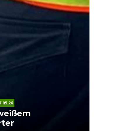
7.05.26
 weißem
rter