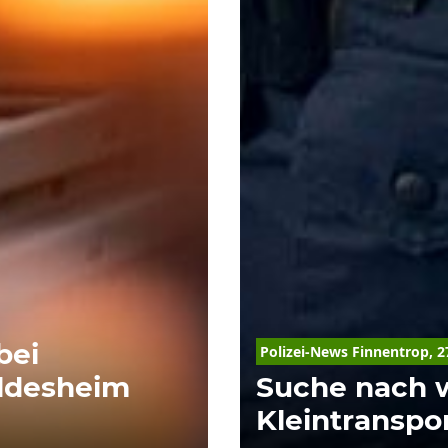
bei
Polizei-News Finnentrop, 2
ildesheim
Suche nach
Kleintranspo