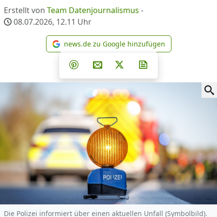
Erstellt von
Team Datenjournalismus
-
08.07.2026, 12.11
Uhr
news.de zu Google hinzufügen
news.de zu Google hinzufüg
Teilen auf Facebook
Teilen auf Whatsapp
Teilen auf Telegram
Teilen auf Pinterest
Per E-Mail teilen
Post auf X
Newsletter abonni
Die Polizei informiert über einen aktuellen Unfall (Symbolbild).