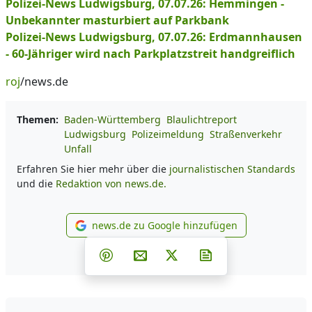
Polizei-News Ludwigsburg, 07.07.26: Hemmingen -
Unbekannter masturbiert auf Parkbank
Polizei-News Ludwigsburg, 07.07.26: Erdmannhausen
- 60-Jähriger wird nach Parkplatzstreit handgreiflich
roj
/news.de
Themen:
Baden-Württemberg
Blaulichtreport
Ludwigsburg
Polizeimeldung
Straßenverkehr
Unfall
Erfahren Sie hier mehr über die
journalistischen Standards
und die
Redaktion von news.de.
news.de zu Google hinzufügen
news.de zu Google hinzufüg
Teilen auf Facebook
Teilen auf Whatsapp
Teilen auf Telegram
Teilen auf Pinterest
Per E-Mail teilen
Post auf X
Newsletter abonni