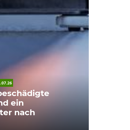
.07.26
beschädigte
nd ein
zter nach