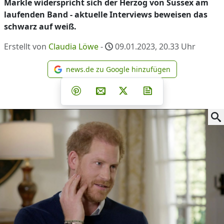
Markle widerspricht sich der Herzog von Sussex am
laufenden Band - aktuelle Interviews beweisen das
schwarz auf weiß.
Erstellt von
Claudia Löwe
-
09.01.2023, 20.33
Uhr
news.de zu Google hinzufügen
news.de zu Google hinzufüg
Teilen auf Facebook
Teilen auf Whatsapp
Teilen auf Telegram
Teilen auf Pinterest
Per E-Mail teilen
Post auf X
Newsletter abonni