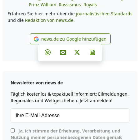
Prinz William
Rassismus
Royals
Erfahren Sie hier mehr über die
journalistischen Standards
und die
Redaktion von news.de.
news.de zu Google hinzufügen
news.de zu Google hinzufüg
Teilen auf Facebook
Teilen auf Whatsapp
Teilen auf Telegram
Teilen auf Pinterest
Per E-Mail teilen
Post auf X
Newsletter abonni
Newsletter von news.de
Täglich kostenlos & topaktuell informiert: Eilmeldungen,
Regionales und Weltgeschehen. Jetzt anmelden!
Ja, ich stimme der Erhebung, Verarbeitung und
Nutzung meiner personenbezogenen Daten gemäß