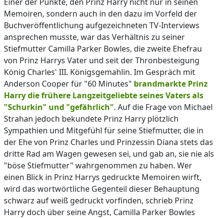
Einer der Punkte, den Prinz Harry nicht nur in seinen
Memoiren, sondern auch in den dazu im Vorfeld der
Buchveröffentlichung aufgezeichneten TV-Interviews
ansprechen musste, war das Verhältnis zu seiner
Stiefmutter Camilla Parker Bowles, die zweite Ehefrau
von Prinz Harrys Vater und seit der Thronbesteigung
König Charles' III. Königsgemahlin. Im Gespräch mit
Anderson Cooper für "60 Minutes"
brandmarkte Prinz
Harry die frühere Langzeitgeliebte seines Vaters als
"Schurkin" und "gefährlich"
. Auf die Frage von Michael
Strahan jedoch bekundete Prinz Harry plötzlich
Sympathien und Mitgefühl für seine Stiefmutter, die in
der Ehe von Prinz Charles und Prinzessin Diana stets das
dritte Rad am Wagen gewesen sei, und gab an, sie nie als
"böse Stiefmutter" wahrgenommen zu haben. Wer
einen Blick in Prinz Harrys gedruckte Memoiren wirft,
wird das wortwörtliche Gegenteil dieser Behauptung
schwarz auf weiß gedruckt vorfinden, schrieb Prinz
Harry doch über seine Angst, Camilla Parker Bowles