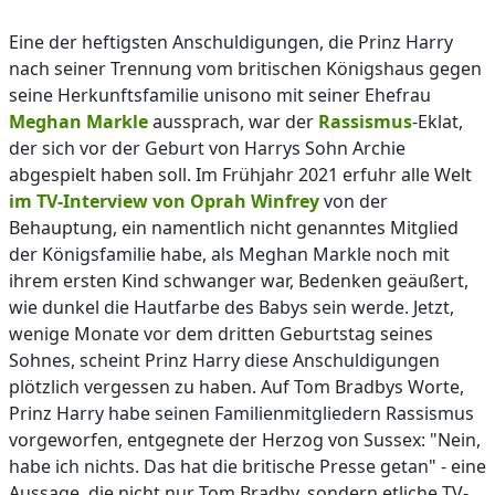
Eine der heftigsten Anschuldigungen, die Prinz Harry
nach seiner Trennung vom britischen Königshaus gegen
seine Herkunftsfamilie unisono mit seiner Ehefrau
Meghan Markle
aussprach, war der
Rassismus
-Eklat,
der sich vor der Geburt von Harrys Sohn Archie
abgespielt haben soll. Im Frühjahr 2021 erfuhr alle Welt
im TV-Interview von Oprah Winfrey
von der
Behauptung, ein namentlich nicht genanntes Mitglied
der Königsfamilie habe, als Meghan Markle noch mit
ihrem ersten Kind schwanger war, Bedenken geäußert,
wie dunkel die Hautfarbe des Babys sein werde. Jetzt,
wenige Monate vor dem dritten Geburtstag seines
Sohnes, scheint Prinz Harry diese Anschuldigungen
plötzlich vergessen zu haben. Auf Tom Bradbys Worte,
Prinz Harry habe seinen Familienmitgliedern Rassismus
vorgeworfen, entgegnete der Herzog von Sussex: "Nein,
habe ich nichts. Das hat die britische Presse getan" - eine
Aussage, die nicht nur Tom Bradby, sondern etliche TV-