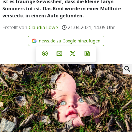
ist es traurige Gewissheit, dass die kleine Taryn
Summers tot ist. Das Kind wurde in einer Mülltüte
versteckt in einem Auto gefunden.
Erstellt von
Claudia Löwe
-
21.04.2021, 14.05
Uhr
news.de zu Google hinzufügen
news.de zu Google hinzufüg
Teilen auf Facebook
Teilen auf Whatsapp
Teilen auf Telegram
Teilen auf Pinterest
Per E-Mail teilen
Post auf X
Newsletter abonni