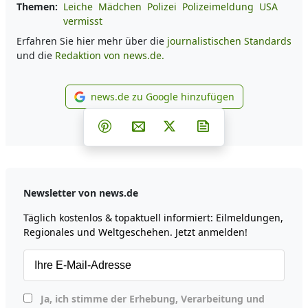
Themen:
Leiche
Mädchen
Polizei
Polizeimeldung
USA
vermisst
Erfahren Sie hier mehr über die
journalistischen Standards
und die
Redaktion von news.de.
news.de zu Google hinzufügen
news.de zu Google hinzufüg
Teilen auf Facebook
Teilen auf Whatsapp
Teilen auf Telegram
Teilen auf Pinterest
Per E-Mail teilen
Post auf X
Newsletter abonni
Newsletter von news.de
Täglich kostenlos & topaktuell informiert: Eilmeldungen,
Regionales und Weltgeschehen. Jetzt anmelden!
Ja, ich stimme der Erhebung, Verarbeitung und