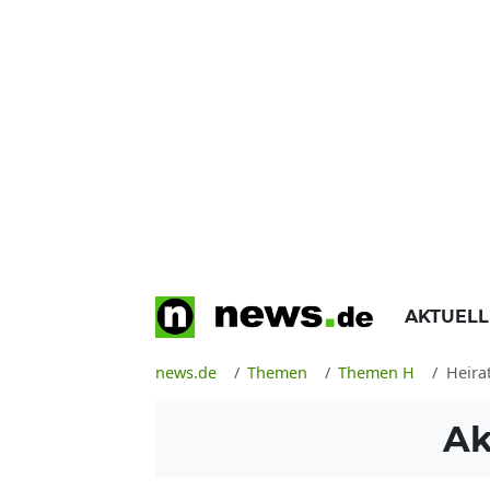
AKTUEL
news.de
Themen
Themen H
Heira
Ak