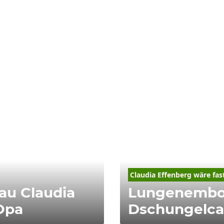
Claudia
Effenberg
 wäre fas
rau Claudia
Lungenembol
-Opa
Dschungelca