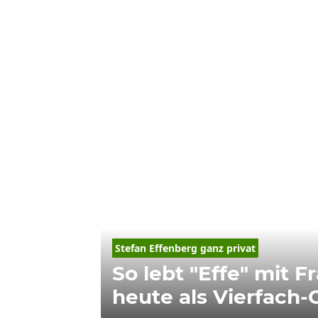
Stefan 
Effenberg
 ganz privat
So lebt "Effe" mit F
heute als Vierfach