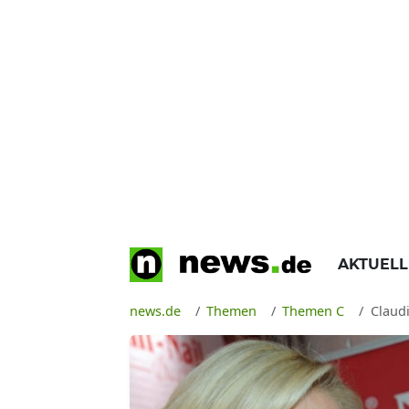
AKTUEL
news.de
Themen
Themen C
Claud