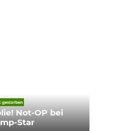
t gestorben
ie! Not-OP bei
mp-Star