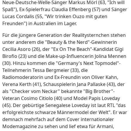
Neue-Deutsche-Welle-Sänger Markus Mörl (63, "Ich will
Spaß"), Ex-Spielerfrau Claudia Effenberg (57) und Sänger
Lucas Cordalis (55, "Wir trinken Ouzo mit guten
Freunden") in Australien im Lager.
Für die jüngere Generation der Realitysternchen stehen
unter anderem die "Beauty & the Nerd"-Gewinnerin
Cecilia Asoro (26), der "Ex On The Beach"-Kandidat Gigi
Birofio (23) und die Make-up-Influencerin Jolina Mennen
(30). Hinzu kommen die "Germany's Next Topmodel"-
Teilnehmerin Tessa Bergmeier (33), die
Radiomoderatorin und Ex-Freundin von Oliver Kahn,
Verena Kerth (41), Schauspielerin Jana Pallaske (43), der
als "Checker vom Neckar" bekannte "Big Brother"-
Veteran Cosimo Citiolo (40) und Model Papis Loveday
(45). Der gebürtige Senegalese Loveday ist laut RTL "das
erfolgreichste schwarze Männermodel der Welt". Er war
demnach mehrfach auf dem Cover internationaler
Modemagazine zu sehen und lief etwa für Armani,