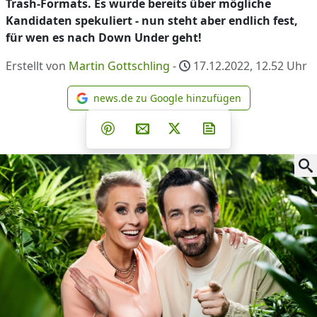
Trash-Formats. Es wurde bereits über mögliche
Kandidaten spekuliert - nun steht aber endlich fest,
für wen es nach Down Under geht!
Erstellt von
Martin Gottschling
-
17.12.2022, 12.52
Uhr
news.de zu Google hinzufügen
news.de zu Google hinzufüg
Teilen auf Facebook
Teilen auf Whatsapp
Teilen auf Telegram
Teilen auf Pinterest
Per E-Mail teilen
Post auf X
Newsletter abonni