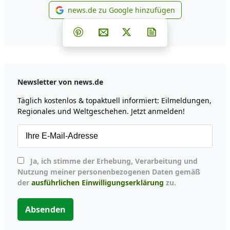
news.de zu Google hinzufügen
news.de zu Google hinzufüg
Teilen auf Facebook
Teilen auf Whatsapp
Teilen auf Telegram
Teilen auf Pinterest
Per E-Mail teilen
Post auf X
Newsletter abonni
Newsletter von news.de
Täglich kostenlos & topaktuell informiert: Eilmeldungen,
Regionales und Weltgeschehen. Jetzt anmelden!
Ja, ich stimme der Erhebung, Verarbeitung und
Nutzung meiner personenbezogenen Daten gemäß
der
ausführlichen Einwilligungserklärung
zu.
Absenden