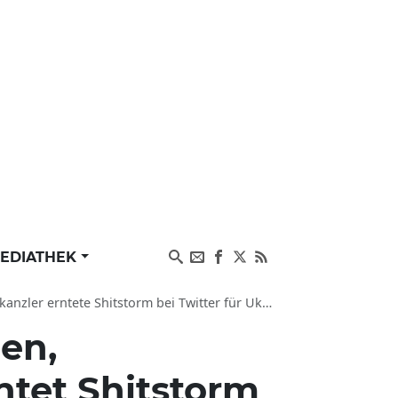
EDIATHEK
tete Shitstorm bei Twitter für Ukraine-Talk im ZDF
en,
ntet Shitstorm