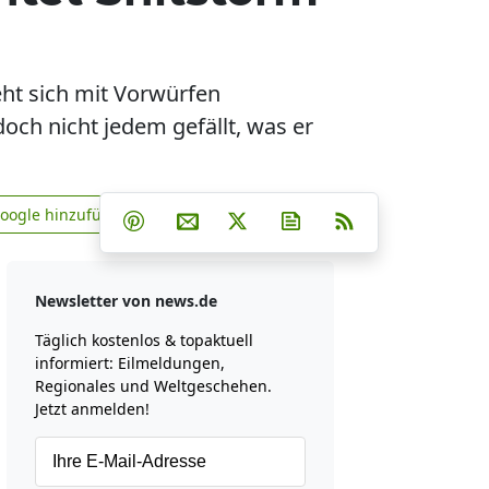
eht sich mit Vorwürfen
doch nicht jedem gefällt, was er
Teilen auf Facebook
Teilen auf Whatsapp
Teilen auf Telegram
Google hinzufügen
Teilen auf Pinterest
Per E-Mail teilen
Post auf X
Newsletter abonniere
RSS
news.de zu Google hinzufügen
Newsletter von news.de
Täglich kostenlos & topaktuell
informiert: Eilmeldungen,
Regionales und Weltgeschehen.
Jetzt anmelden!