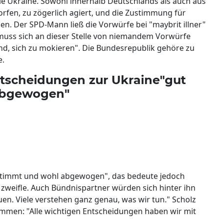
die Ukraine. Sowohl innerhalb Deutschlands als auch aus
fen, zu zögerlich agiert, und die Zustimmung für
n. Der SPD-Mann ließ die Vorwürfe bei "maybrit illner"
 muss sich an dieser Stelle von niemandem Vorwürfe
d, sich zu mokieren". Die Bundesrepublik gehöre zu
e.
Entscheidungen zur Ukraine"gut
abgewogen"
stimmt und wohl abgewogen", das bedeute jedoch
n zweifle. Auch Bündnispartner würden sich hinter ihn
auen. Viele verstehen ganz genau, was wir tun." Scholz
sammen: "Alle wichtigen Entscheidungen haben wir mit