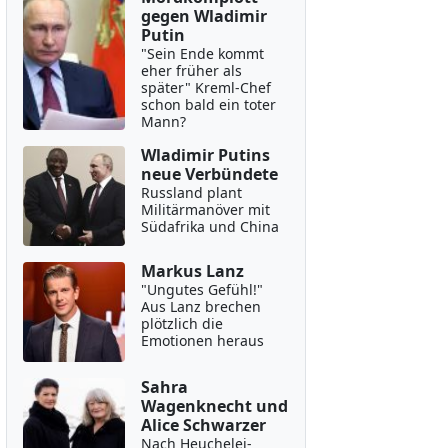
gegen Wladimir
Putin
"Sein Ende kommt
eher früher als
später" Kreml-Chef
schon bald ein toter
Mann?
Wladimir Putins
neue Verbündete
Russland plant
Militärmanöver mit
Südafrika und China
Markus Lanz
"Ungutes Gefühl!"
Aus Lanz brechen
plötzlich die
Emotionen heraus
Sahra
Wagenknecht und
Alice Schwarzer
Nach Heuchelei-