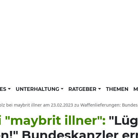
LES
UNTERHALTUNG
RATGEBER
THEMEN
M
z bei maybrit illner am 23.02.2023 zu Waffenlieferungen: Bundeskanzler ern
 "maybrit illner":
"Lüg
n!" Bundeskanzler er