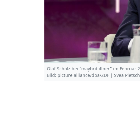
Olaf Scholz bei "maybrit illner" im Februar 
Bild: picture alliance/dpa/ZDF | Svea Piets