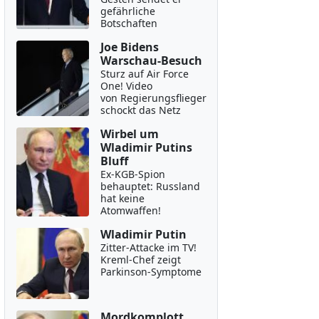
gefährliche
Botschaften
Joe Bidens
Warschau-Besuch
Sturz auf Air Force
One! Video
von Regierungsflieger
schockt das Netz
Wirbel um
Wladimir Putins
Bluff
Ex-KGB-Spion
behauptet: Russland
hat keine
Atomwaffen!
Wladimir Putin
Zitter-Attacke im TV!
Kreml-Chef zeigt
Parkinson-Symptome
Mordkomplott