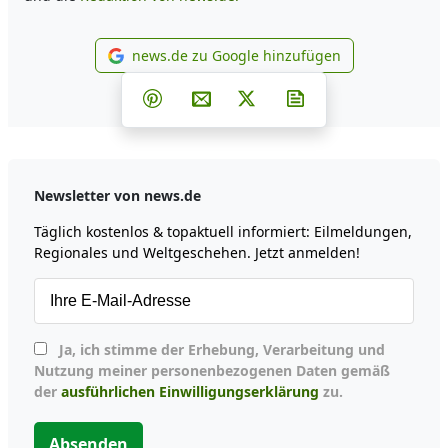
news.de zu Google hinzufügen
news.de zu Google hinzufüg
Teilen auf Facebook
Teilen auf Whatsapp
Teilen auf Telegram
Teilen auf Pinterest
Per E-Mail teilen
Post auf X
Newsletter abonni
Newsletter von news.de
Täglich kostenlos & topaktuell informiert: Eilmeldungen,
Regionales und Weltgeschehen. Jetzt anmelden!
Ja, ich stimme der Erhebung, Verarbeitung und
Nutzung meiner personenbezogenen Daten gemäß
der
ausführlichen Einwilligungserklärung
zu.
Absenden