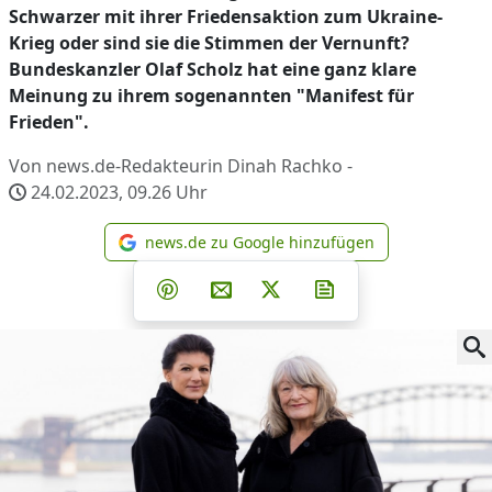
Schwarzer mit ihrer Friedensaktion zum Ukraine-
Krieg oder sind sie die Stimmen der Vernunft?
Bundeskanzler Olaf Scholz hat eine ganz klare
Meinung zu ihrem sogenannten "Manifest für
Frieden".
Von news.de-Redakteurin Dinah Rachko -
24.02.2023, 09.26
Uhr
news.de zu Google hinzufügen
news.de zu Google hinzufüg
Teilen auf Facebook
Teilen auf Whatsapp
Teilen auf Telegram
Teilen auf Pinterest
Per E-Mail teilen
Post auf X
Newsletter abonni