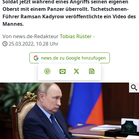
Soldat jetzt während eines Angriffs seinen eigenen
Oberst mit einem Panzer überrollt. Tschetschenen-
Führer Ramsan Kadyrow veröffentlichte ein Video des
Mannes.
Von news.de-Redakteur
Tobias Rüster
-
25.03.2022, 10.28
Uhr
news.de zu Google hinzufügen
news.de zu Google hinzufüg
Teilen auf Facebook
Teilen auf Whatsapp
Teilen auf Telegram
Teilen auf Pinterest
Per E-Mail teilen
Post auf X
Newsletter abonni