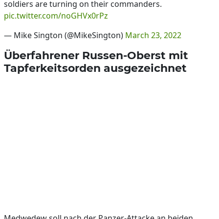
soldiers are turning on their commanders.
pic.twitter.com/noGHVx0rPz
— Mike Sington (@MikeSington)
March 23, 2022
Überfahrener Russen-Oberst mit
Tapferkeitsorden ausgezeichnet
Medwedew soll nach der Panzer-Attacke an beiden