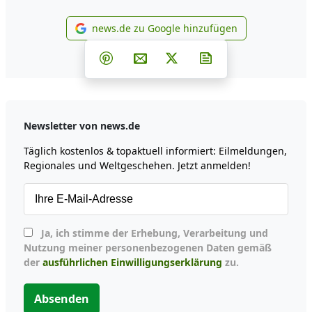
news.de zu Google hinzufügen
news.de zu Google hinzufüg
Teilen auf Facebook
Teilen auf Whatsapp
Teilen auf Telegram
Teilen auf Pinterest
Per E-Mail teilen
Post auf X
Newsletter abonni
Newsletter von news.de
Täglich kostenlos & topaktuell informiert: Eilmeldungen,
Regionales und Weltgeschehen. Jetzt anmelden!
Ja, ich stimme der Erhebung, Verarbeitung und
Nutzung meiner personenbezogenen Daten gemäß
der
ausführlichen Einwilligungserklärung
zu.
Absenden