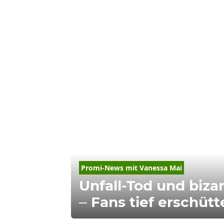
Promi-News mit Vanessa Mai
Unfall-Tod und bizar
– Fans tief erschütt