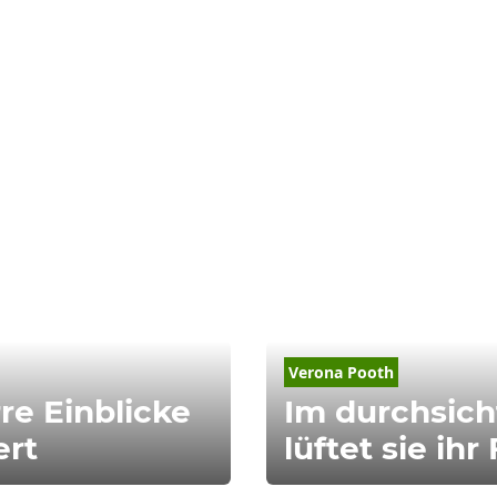
Verona
Pooth
re Einblicke
Im durchsic
ert
lüftet sie ih