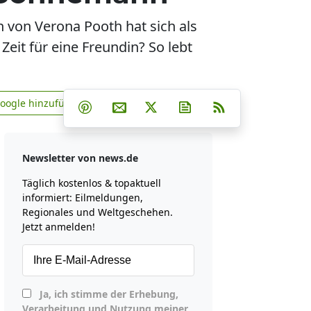
 von Verona Pooth hat sich als
Zeit für eine Freundin? So lebt
Teilen auf Facebook
Teilen auf Whatsapp
Teilen auf Telegram
Google hinzufügen
Teilen auf Pinterest
Per E-Mail teilen
Post auf X
Newsletter abonniere
RSS
news.de zu Google hinzufügen
Newsletter von news.de
Täglich kostenlos & topaktuell
informiert: Eilmeldungen,
Regionales und Weltgeschehen.
Jetzt anmelden!
Ja, ich stimme der Erhebung,
Verarbeitung und Nutzung meiner