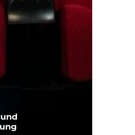
 und
hung