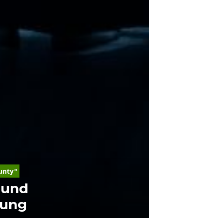
unty"
 und
hung