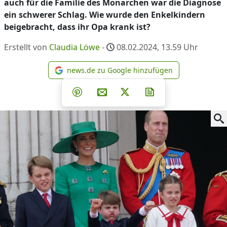
auch für die Familie des Monarchen war die Diagnose
ein schwerer Schlag. Wie wurde den Enkelkindern
beigebracht, dass ihr Opa krank ist?
Erstellt von
Claudia Löwe
-
08.02.2024, 13.59
Uhr
news.de zu Google hinzufügen
news.de zu Google hinzufüg
Teilen auf Facebook
Teilen auf Whatsapp
Teilen auf Telegram
Teilen auf Pinterest
Per E-Mail teilen
Post auf X
Newsletter abonni