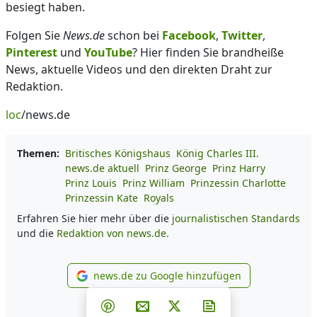
besiegt haben.
Folgen Sie
News.de
schon bei
Facebook
,
Twitter
,
Pinterest
und
YouTube
? Hier finden Sie brandheiße
News, aktuelle Videos und den direkten Draht zur
Redaktion.
loc
/news.de
Themen:
Britisches Königshaus
König Charles III.
news.de aktuell
Prinz George
Prinz Harry
Prinz Louis
Prinz William
Prinzessin Charlotte
Prinzessin Kate
Royals
Erfahren Sie hier mehr über die
journalistischen Standards
und die
Redaktion von news.de.
news.de zu Google hinzufügen
news.de zu Google hinzufüg
Teilen auf Facebook
Teilen auf Whatsapp
Teilen auf Telegram
Teilen auf Pinterest
Per E-Mail teilen
Post auf X
Newsletter abonni