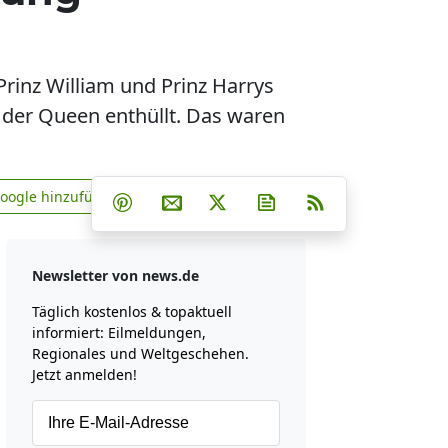
Prinz William und Prinz Harrys
 der Queen enthüllt. Das waren
Teilen auf Facebook
Teilen auf Whatsapp
Teilen auf Telegram
Google hinzufügen
Teilen auf Pinterest
Per E-Mail teilen
Post auf X
Newsletter abonniere
RSS
news.de zu Google hinzufügen
Newsletter von news.de
Täglich kostenlos & topaktuell
informiert: Eilmeldungen,
Regionales und Weltgeschehen.
Jetzt anmelden!