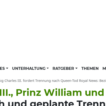
LES
UNTERHALTUNG
RATGEBER
THEMEN
M
g Charles III. fordert Trennung nach Queen-Tod Royal News: Beziehung Prinz
II., Prinz William und
 und geplante Tren