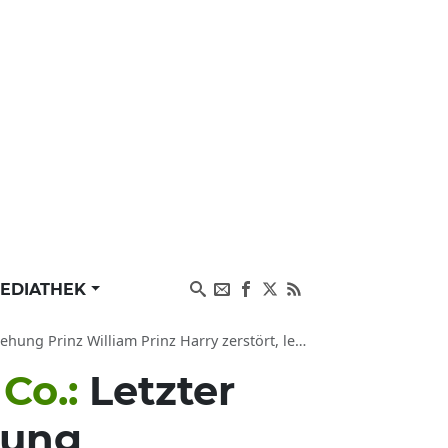
EDIATHEK
 William Prinz Harry zerstört, letzter Queen-Wille
 Co.:
Letzter
nung