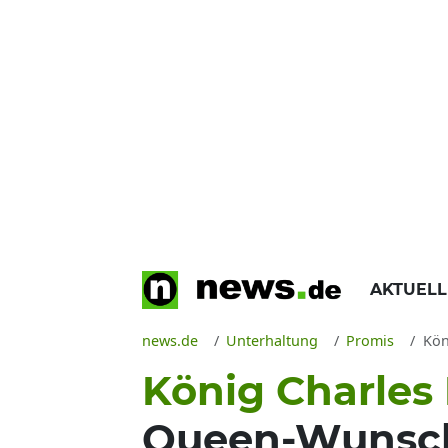
AKTUEL
news.de
Unterhaltung
Promis
Köni
König Charles I
Queen-Wunsch