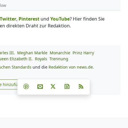
rlow
Twitter
,
Pinterest
und
YouTube
? Hier finden Sie
en direkten Draht zur Redaktion.
les III.
Meghan Markle
Monarchie
Prinz Harry
een Elizabeth II.
Royals
Trennung
ischen Standards
und die
Redaktion von news.de.
Teilen auf Facebook
Teilen auf Whatsapp
Teilen auf Telegram
e hinzufügen
Teilen auf Pinterest
Per E-Mail teilen
Post auf X
Newsletter abonnieren
RSS
s.de zu Google hinzufügen