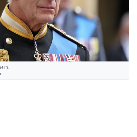
nern.
r