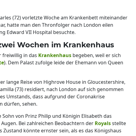
harles (72) vorletzte Woche am Krankenbett miteinander
ar, hatte man den Thronfolger nach London eilen
ng Edward VII Hospital besuchte.
it zwei Wochen im Krankenhaus
 freiwillig in das
Krankenhaus
begeben, weil er sich
te
). Dem Palast zufolge leide der Ehemann von Queen
ter lange Reise von Highrove House in Gloucestershire,
Camilla (73) residiert, nach London auf sich genommen
 des Umstands, dass aufgrund der Coronakrise
n dürfen, sehen.
e Sohn von Prinz Philip und Königin Elisabeth das
 Augen. Bei zahlreichen Beobachtern der
Royals
stellte
ips Zustand könnte ernster sein, als es das Königshaus