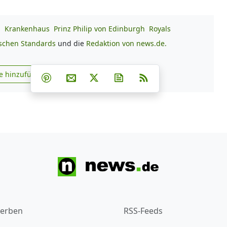
.
Krankenhaus
Prinz Philip von Edinburgh
Royals
ischen Standards
und die
Redaktion von news.de.
Teilen auf Facebook
Teilen auf Whatsapp
Teilen auf Telegram
e hinzufügen
Teilen auf Pinterest
Per E-Mail teilen
Post auf X
Newsletter abonnieren
RSS
s.de zu Google hinzufügen
erben
RSS-Feeds