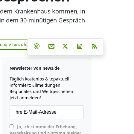
us dem Krankenhaus kommen, in
n in dem 30-minütigen Gespräch
Teilen auf Facebook
Teilen auf Whatsapp
Teilen auf Telegram
Google hinzufügen
Teilen auf Pinterest
Per E-Mail teilen
Post auf X
Newsletter abonniere
RSS
news.de zu Google hinzufügen
Newsletter von news.de
Täglich kostenlos & topaktuell
informiert: Eilmeldungen,
Regionales und Weltgeschehen.
Jetzt anmelden!
Ja, ich stimme der Erhebung,
Verarbeitung und Nutzung meiner