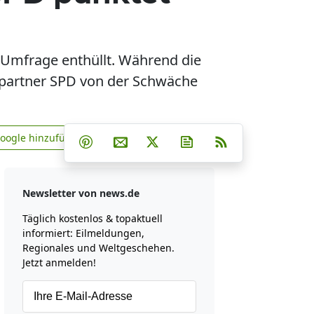
e Umfrage enthüllt. Während die
nspartner SPD von der Schwäche
Teilen auf Facebook
Teilen auf Whatsapp
Teilen auf Telegram
Google hinzufügen
Teilen auf Pinterest
Per E-Mail teilen
Post auf X
Newsletter abonniere
RSS
news.de zu Google hinzufügen
Newsletter von news.de
Täglich kostenlos & topaktuell
informiert: Eilmeldungen,
Regionales und Weltgeschehen.
Jetzt anmelden!