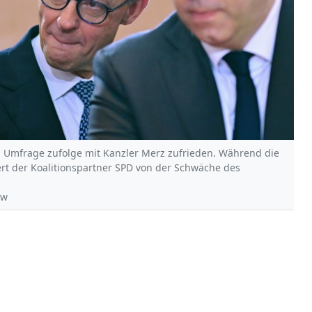
en Umfrage zufolge mit Kanzler Merz zufrieden. Während die
ert der Koalitionspartner SPD von der Schwäche des
ow