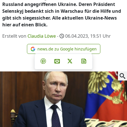
Russland angegriffenen Ukraine. Deren Präsident
Selenskyj bedankt sich in Warschau für die Hilfe und
gibt sich siegessicher. Alle aktuellen Ukraine-News
hier auf einen Blick.
Erstellt von
Claudia Löwe
-
06.04.2023, 19.51
Uhr
news.de zu Google hinzufügen
news.de zu Google hinzufüg
Teilen auf Facebook
Teilen auf Whatsapp
Teilen auf Telegram
Teilen auf Pinterest
Per E-Mail teilen
Post auf X
Newsletter abonni