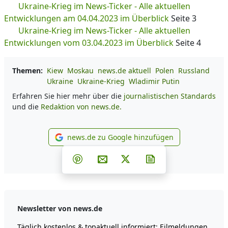
Ukraine-Krieg im News-Ticker - Alle aktuellen
Entwicklungen am 04.04.2023 im Überblick
Seite 3
Ukraine-Krieg im News-Ticker - Alle aktuellen
Entwicklungen vom 03.04.2023 im Überblick
Seite 4
Themen:
Kiew
Moskau
news.de aktuell
Polen
Russland
Ukraine
Ukraine-Krieg
Wladimir Putin
Erfahren Sie hier mehr über die
journalistischen Standards
und die
Redaktion von news.de.
news.de zu Google hinzufügen
news.de zu Google hinzufüg
Teilen auf Facebook
Teilen auf Whatsapp
Teilen auf Telegram
Teilen auf Pinterest
Per E-Mail teilen
Post auf X
Newsletter abonni
Newsletter von news.de
Täglich kostenlos & topaktuell informiert: Eilmeldungen,