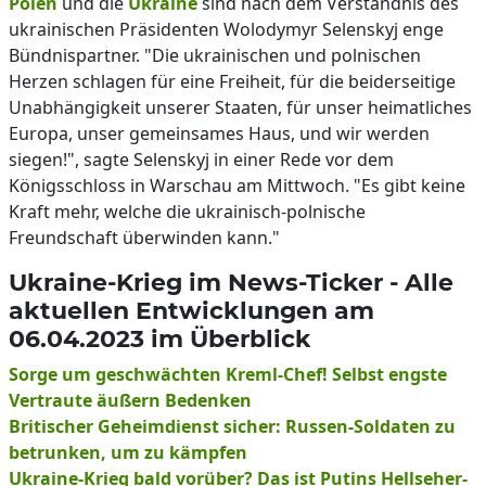
Polen
und die
Ukraine
sind nach dem Verständnis des
ukrainischen Präsidenten Wolodymyr Selenskyj enge
Bündnispartner. "Die ukrainischen und polnischen
Herzen schlagen für eine Freiheit, für die beiderseitige
Unabhängigkeit unserer Staaten, für unser heimatliches
Europa, unser gemeinsames Haus, und wir werden
siegen!", sagte Selenskyj in einer Rede vor dem
Königsschloss in Warschau am Mittwoch. "Es gibt keine
Kraft mehr, welche die ukrainisch-polnische
Freundschaft überwinden kann."
Ukraine-Krieg im News-Ticker - Alle
aktuellen Entwicklungen am
06.04.2023 im Überblick
Sorge um geschwächten Kreml-Chef! Selbst engste
Vertraute äußern Bedenken
Britischer Geheimdienst sicher: Russen-Soldaten zu
betrunken, um zu kämpfen
Ukraine-Krieg bald vorüber? Das ist Putins Hellseher-