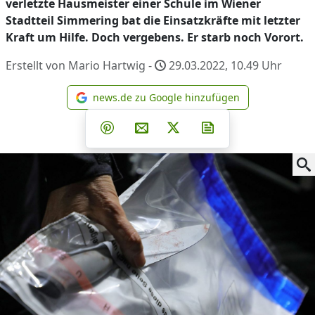
verletzte Hausmeister einer Schule im Wiener
Stadtteil Simmering bat die Einsatzkräfte mit letzter
Kraft um Hilfe. Doch vergebens. Er starb noch Vorort.
Erstellt von Mario Hartwig -
29.03.2022, 10.49
Uhr
news.de zu Google hinzufügen
news.de zu Google hinzufüg
Teilen auf Facebook
Teilen auf Whatsapp
Teilen auf Telegram
Teilen auf Pinterest
Per E-Mail teilen
Post auf X
Newsletter abonni