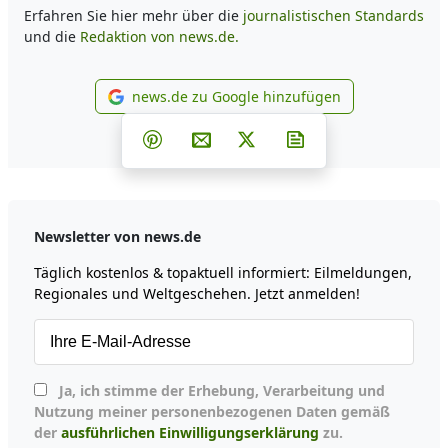
Erfahren Sie hier mehr über die
journalistischen Standards
und die
Redaktion von news.de.
news.de zu Google hinzufügen
news.de zu Google hinzufüg
Teilen auf Facebook
Teilen auf Whatsapp
Teilen auf Telegram
Teilen auf Pinterest
Per E-Mail teilen
Post auf X
Newsletter abonni
Newsletter von news.de
Täglich kostenlos & topaktuell informiert: Eilmeldungen,
Regionales und Weltgeschehen. Jetzt anmelden!
Ja, ich stimme der Erhebung, Verarbeitung und
Nutzung meiner personenbezogenen Daten gemäß
der
ausführlichen Einwilligungserklärung
zu.