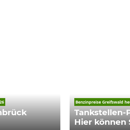
26
Benzinpreise Greifswald he
nbrück
Tankstellen-P
Hier können 