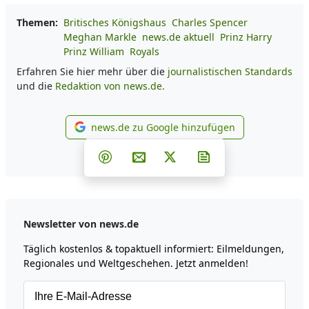
Themen:
Britisches Königshaus
Charles Spencer
Meghan Markle
news.de aktuell
Prinz Harry
Prinz William
Royals
Erfahren Sie hier mehr über die
journalistischen Standards
und die
Redaktion von news.de.
news.de zu Google hinzufügen
news.de zu Google hinzufüg
Teilen auf Facebook
Teilen auf Whatsapp
Teilen auf Telegram
Teilen auf Pinterest
Per E-Mail teilen
Post auf X
Newsletter abonni
Newsletter von news.de
Täglich kostenlos & topaktuell informiert: Eilmeldungen,
Regionales und Weltgeschehen. Jetzt anmelden!