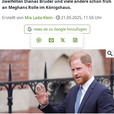
zweifelten Dianas Bruder und viele andere schon früh
an Meghans Rolle im Königshaus.
Erstellt von
Mia Lada-Klein
-
21.05.2025, 11.56
Uhr
news.de zu Google hinzufügen
news.de zu Google hinzufüg
Teilen auf Facebook
Teilen auf Whatsapp
Teilen auf Telegram
Teilen auf Pinterest
Per E-Mail teilen
Post auf X
Newsletter abonni