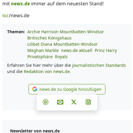
mit
news.de
immer auf dem neuesten Stand!
loc
/news.de
Themen:
Archie Harrison Mountbatten-Windsor
Britisches Königshaus
Lilibet Diana Mountbatten-Windsor
Meghan Markle
news.de aktuell
Prinz Harry
Privatsphäre
Royals
Erfahren Sie hier mehr über die
journalistischen Standards
und die
Redaktion von news.de.
news.de zu Google hinzufügen
news.de zu Google hinzufüg
Teilen auf Facebook
Teilen auf Whatsapp
Teilen auf Telegram
Teilen auf Pinterest
Per E-Mail teilen
Post auf X
Newsletter abonni
Newsletter von news.de