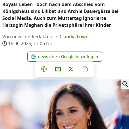
Royals-Leben - doch nach dem Abschied vom
Königshaus sind Lilibet und Archie Dauergäste bei
Soclal Media. Auch zum Muttertag ignorierte
Herzogin Meghan die Privatsphäre ihrer Kinder.
Von news.de-Redakteurin
Claudia Löwe
-
16.06.2025, 12.06
Uhr
news.de zu Google hinzufügen
news.de zu Google hinzufüg
Teilen auf Facebook
Teilen auf Whatsapp
Teilen auf Telegram
Teilen auf Pinterest
Per E-Mail teilen
Post auf X
Newsletter abonni