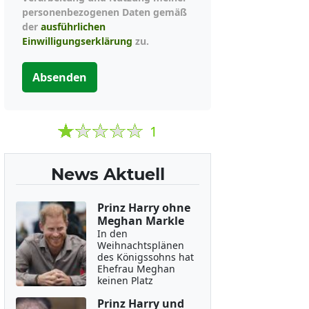
personenbezogenen Daten gemäß
der
ausführlichen
Einwilligungserklärung
zu.
Absenden
1
News Aktuell
Prinz Harry ohne
Meghan Markle
In den
Weihnachtsplänen
des Königssohns hat
Ehefrau Meghan
keinen Platz
Prinz Harry und