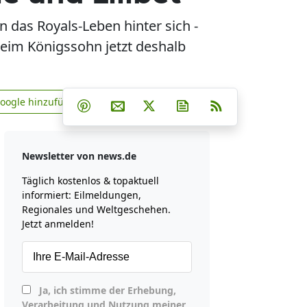
n das Royals-Leben hinter sich -
 beim Königssohn jetzt deshalb
Teilen auf Facebook
Teilen auf Whatsapp
Teilen auf Telegram
Google hinzufügen
Teilen auf Pinterest
Per E-Mail teilen
Post auf X
Newsletter abonniere
RSS
news.de zu Google hinzufügen
Newsletter von news.de
Täglich kostenlos & topaktuell
informiert: Eilmeldungen,
Regionales und Weltgeschehen.
Jetzt anmelden!
Ja, ich stimme der Erhebung,
Verarbeitung und Nutzung meiner