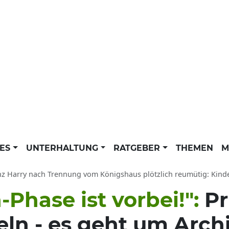
LES
UNTERHALTUNG
RATGEBER
THEMEN
M
z Harry nach Trennung vom Königshaus plötzlich reumütig: Kindern Archie
-Phase ist vorbei!":
Pr
eln - es geht um Archi