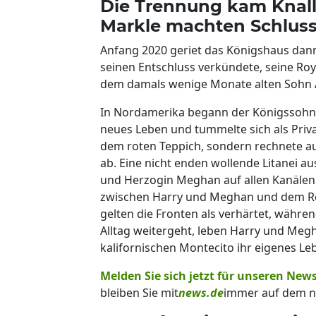
Die Trennung kam Knall 
Markle machten Schluss 
Anfang 2020 geriet das Königshaus dann
seinen Entschluss verkündete, seine Ro
dem damals wenige Monate alten Sohn A
In Nordamerika begann der Königssohn 
neues Leben und tummelte sich als Priva
dem roten Teppich, sondern rechnete a
ab. Eine nicht enden wollende Litanei 
und Herzogin Meghan auf allen Kanälen a
zwischen Harry und Meghan und dem Res
gelten die Fronten als verhärtet, währen
Alltag weitergeht, leben Harry und Megh
kalifornischen Montecito ihr eigenes Le
Melden Sie sich jetzt für unseren News
bleiben Sie mit
news.de
immer auf dem n