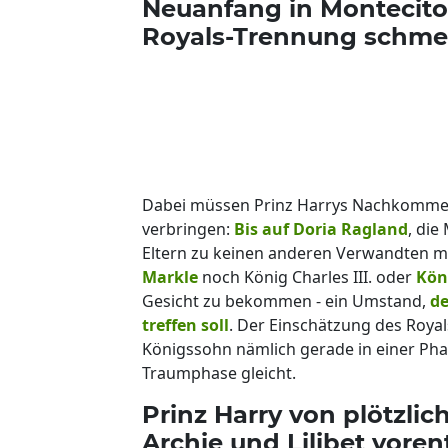
Neuanfang in Montecito:
Royals-Trennung schme
Dabei müssen Prinz Harrys Nachkommen 
verbringen:
Bis auf Doria Ragland
, die
Eltern zu keinen anderen Verwandten 
Markle
noch König Charles III. oder
Kön
Gesicht zu bekommen - ein Umstand,
de
treffen soll
. Der Einschätzung des Roya
Königssohn nämlich gerade in einer Ph
Traumphase gleicht.
Prinz Harry von plötzlic
Archie und Lilibet voren