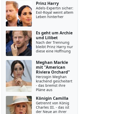
Prinz Harry
Adels-Expertin sicher:
Exil-Royal weint altem
Leben hinterher
Es geht um Archie
und Lilibet
Nach der Trennung
bleibt Prinz Harry nur
diese eine Hoffnung
Meghan Markle
mit "American
Riviera Orchard"
Herzogin Meghan
krachend gescheitert
- das bremst ihre
Pläne aus
Königin Camilla
Getrennt von König
Charles III. - das ist
der Neue an ihrer