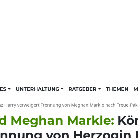
LES
UNTERHALTUNG
RATGEBER
THEMEN
M
z Harry verweigert Trennung von Meghan Markle nach Treue-Pakt: Herzog untrennba
nd Meghan Markle:
Kö
ennung von Herzogin