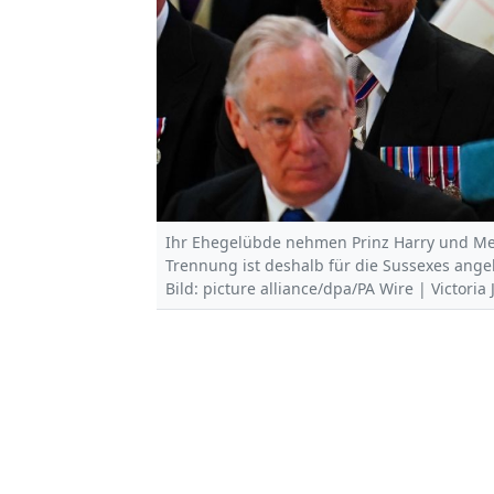
Ihr Ehegelübde nehmen Prinz Harry und Me
Trennung ist deshalb für die Sussexes ange
Bild: picture alliance/dpa/PA Wire | Victoria