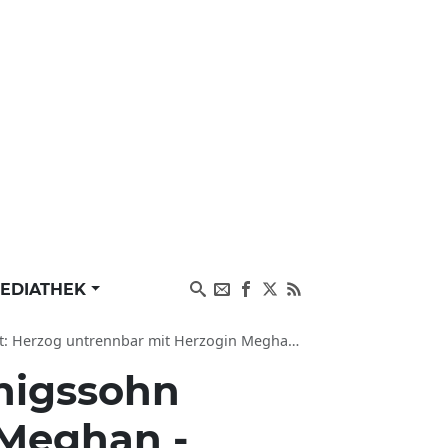
EDIATHEK
r mit Herzogin Meghan verbunden wegen Eltern-Trauma
nigssohn
 Meghan -