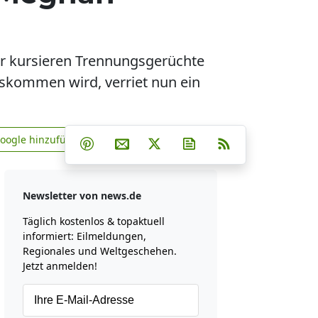
er kursieren Trennungsgerüchte
oskommen wird, verriet nun ein
Teilen auf Facebook
Teilen auf Whatsapp
Teilen auf Telegram
Google hinzufügen
Teilen auf Pinterest
Per E-Mail teilen
Post auf X
Newsletter abonniere
RSS
news.de zu Google hinzufügen
Newsletter von news.de
Täglich kostenlos & topaktuell
informiert: Eilmeldungen,
Regionales und Weltgeschehen.
Jetzt anmelden!