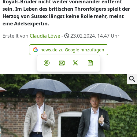
Royals-Brüder nicht weiter voneinander entfernt
sein. Im Leben des britischen Thronfolgers spielt der
Herzog von Sussex längst keine Rolle mehr, meint
eine Adelsexpertin.
Erstellt von
Claudia Löwe
-
23.02.2024, 14.47
Uhr
news.de zu Google hinzufügen
news.de zu Google hinzufüg
Teilen auf Facebook
Teilen auf Whatsapp
Teilen auf Telegram
Teilen auf Pinterest
Per E-Mail teilen
Post auf X
Newsletter abonni