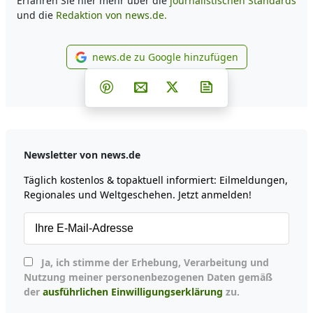
Erfahren Sie hier mehr über die
journalistischen Standards
und die
Redaktion von news.de.
news.de zu Google hinzufügen
news.de zu Google hinzufüg
Teilen auf Facebook
Teilen auf Whatsapp
Teilen auf Telegram
Teilen auf Pinterest
Per E-Mail teilen
Post auf X
Newsletter abonni
Newsletter von news.de
Täglich kostenlos & topaktuell informiert: Eilmeldungen,
Regionales und Weltgeschehen. Jetzt anmelden!
Ja, ich stimme der Erhebung, Verarbeitung und
Nutzung meiner personenbezogenen Daten gemäß
der
ausführlichen Einwilligungserklärung
zu.