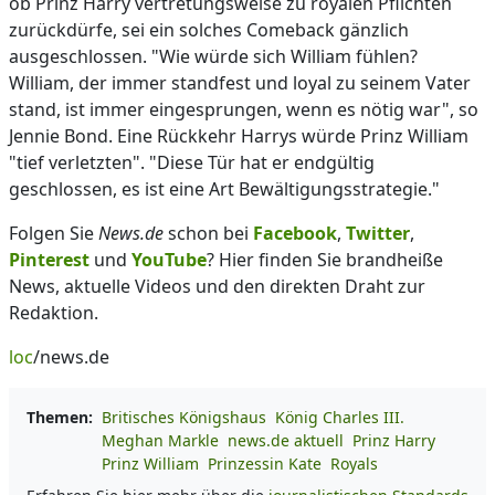
ob Prinz Harry vertretungsweise zu royalen Pflichten
zurückdürfe, sei ein solches Comeback gänzlich
ausgeschlossen. "Wie würde sich William fühlen?
William, der immer standfest und loyal zu seinem Vater
stand, ist immer eingesprungen, wenn es nötig war", so
Jennie Bond. Eine Rückkehr Harrys würde Prinz William
"tief verletzten". "Diese Tür hat er endgültig
geschlossen, es ist eine Art Bewältigungsstrategie."
Folgen Sie
News.de
schon bei
Facebook
,
Twitter
,
Pinterest
und
YouTube
? Hier finden Sie brandheiße
News, aktuelle Videos und den direkten Draht zur
Redaktion.
loc
/news.de
Themen:
Britisches Königshaus
König Charles III.
Meghan Markle
news.de aktuell
Prinz Harry
Prinz William
Prinzessin Kate
Royals