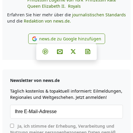
Queen Elizabeth II.
Royals
Erfahren Sie hier mehr über die
journalistischen Standards
und die
Redaktion von news.de.
news.de zu Google hinzufügen
news.de zu Google hinzufüg
Teilen auf Facebook
Teilen auf Whatsapp
Teilen auf Telegram
Teilen auf Pinterest
Per E-Mail teilen
Post auf X
Newsletter abonni
Newsletter von news.de
Täglich kostenlos & topaktuell informiert: Eilmeldungen,
Regionales und Weltgeschehen. Jetzt anmelden!
Ja, ich stimme der Erhebung, Verarbeitung und
Nutzung meiner personenbezogenen Daten gemäß