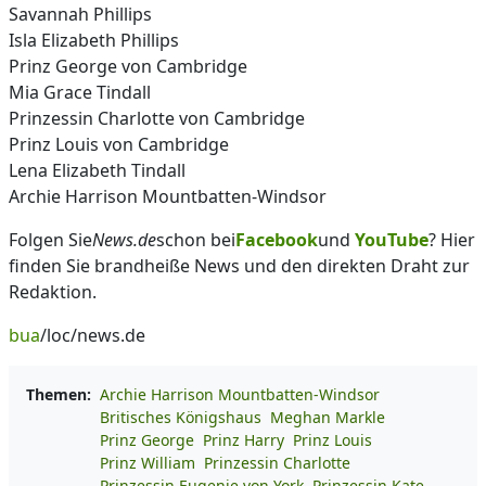
Savannah Phillips
Isla Elizabeth Phillips
Prinz George von Cambridge
Mia Grace Tindall
Prinzessin Charlotte von Cambridge
Prinz Louis von Cambridge
Lena Elizabeth Tindall
Archie Harrison Mountbatten-Windsor
Folgen Sie
News.de
schon bei
Facebook
und
YouTube
? Hier
finden Sie brandheiße News und den direkten Draht zur
Redaktion.
bua
/loc/news.de
Themen:
Archie Harrison Mountbatten-Windsor
Britisches Königshaus
Meghan Markle
Prinz George
Prinz Harry
Prinz Louis
Prinz William
Prinzessin Charlotte
Prinzessin Eugenie von York
Prinzessin Kate