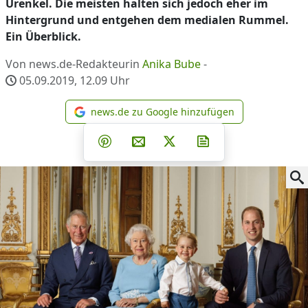
Urenkel. Die meisten halten sich jedoch eher im
Hintergrund und entgehen dem medialen Rummel.
Ein Überblick.
Von news.de-Redakteurin
Anika Bube
-
05.09.2019, 12.09
Uhr
news.de zu Google hinzufügen
news.de zu Google hinzufüg
Teilen auf Facebook
Teilen auf Whatsapp
Teilen auf Telegram
Teilen auf Pinterest
Per E-Mail teilen
Post auf X
Newsletter abonni