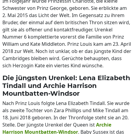
Im Folgejahr wurde Prinzessin Charlotte, die kleine
Schwester von Prinz George, geboren. Sie erblickte am
2. Mai 2015 das Licht der Welt. Im Gegensatz zu ihrem
Bruder, der einmal auf dem britischen Thron sitzen wird,
gilt sie als offener und kontaktfreudiger. Urenkel
Nummer 6 komplettierte vorerst die Familie von Prinz
William und Kate Middleton. Prinz Louis kam am 23. April
2018 zur Welt. Noch ist unklar, ob er das jüngste Kind der
Cambridges bleiben wird. Gerüchte behaupten, dass
sich Herzogin Kate ein viertes Kind wünsche.
Die jüngsten Urenkel: Lena Elizabeth
Tindall und Archie Harrison
Mountbatten-Windsor
Nach Prinz Louis folgte Lena Elizabeth Tindall. Sie wurde
als zweite Tochter von Zara Phillips und Mike Tindall am
18. Juni 2018 geboren. In der Thronfolge steht sie an 20.
Stelle. Der jüngste Urenkel der Queen ist
Archie
Harrison Mountbatten-Windsor
. Baby Sussex ist das