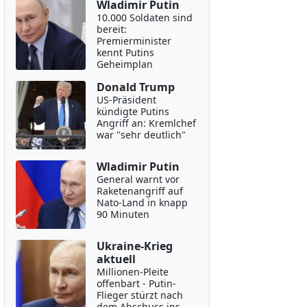
Wladimir Putin
10.000 Soldaten sind
bereit:
Premierminister
kennt Putins
Geheimplan
Donald Trump
US-Präsident
kündigte Putins
Angriff an: Kremlchef
war "sehr deutlich"
Wladimir Putin
General warnt vor
Raketenangriff auf
Nato-Land in knapp
90 Minuten
Ukraine-Krieg
aktuell
Millionen-Pleite
offenbart - Putin-
Flieger stürzt nach
dem Abschuss ins