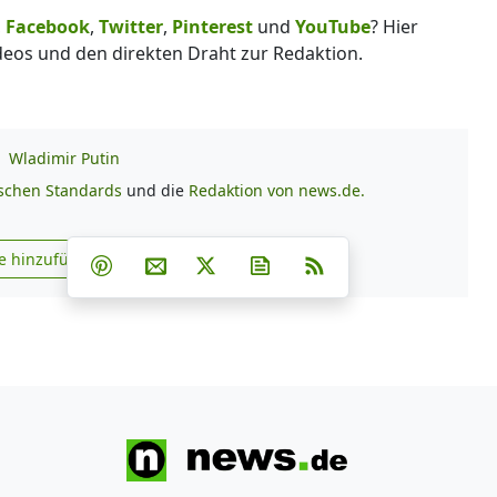
,
Facebook
,
Twitter
,
Pinterest
und
YouTube
? Hier
deos und den direkten Draht zur Redaktion.
Wladimir Putin
ischen Standards
und die
Redaktion von news.de.
Teilen auf Facebook
Teilen auf Whatsapp
Teilen auf Telegram
e hinzufügen
Teilen auf Pinterest
Per E-Mail teilen
Post auf X
Newsletter abonnieren
RSS
s.de zu Google hinzufügen