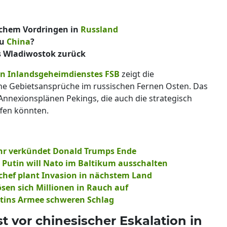
schem Vordringen in
Russland
zu
China
?
s Wladiwostok zurück
en Inlandsgeheimdienstes FSB
zeigt die
e Gebietsansprüche im russischen Fernen Osten. Das
nnexionsplänen Pekings, die auch die strategisch
fen könnten.
hr verkündet Donald Trumps Ende
: Putin will Nato im Baltikum ausschalten
mlchef plant Invasion in nächstem Land
ösen sich Millionen in Rauch auf
utins Armee schweren Schlag
t vor chinesischer Eskalation in