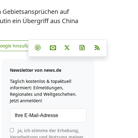
n Gebietsansprüchen auf
tin ein Übergriff aus China
Teilen auf Facebook
Teilen auf Whatsapp
Teilen auf Telegram
Google hinzufügen
Teilen auf Pinterest
Per E-Mail teilen
Post auf X
Newsletter abonniere
RSS
news.de zu Google hinzufügen
Newsletter von news.de
Täglich kostenlos & topaktuell
informiert: Eilmeldungen,
Regionales und Weltgeschehen.
Jetzt anmelden!
Ja, ich stimme der Erhebung,
Verarbeitung und Nutzung meiner