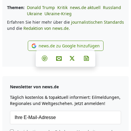
Themen:
Donald Trump
Kritik
news.de aktuell
Russland
Ukraine
Ukraine-Krieg
Erfahren Sie hier mehr über die
journalistischen Standards
und die
Redaktion von news.de.
news.de zu Google hinzufügen
news.de zu Google hinzufüg
Teilen auf Facebook
Teilen auf Whatsapp
Teilen auf Telegram
Teilen auf Pinterest
Per E-Mail teilen
Post auf X
Newsletter abonni
Newsletter von news.de
Täglich kostenlos & topaktuell informiert: Eilmeldungen,
Regionales und Weltgeschehen. Jetzt anmelden!