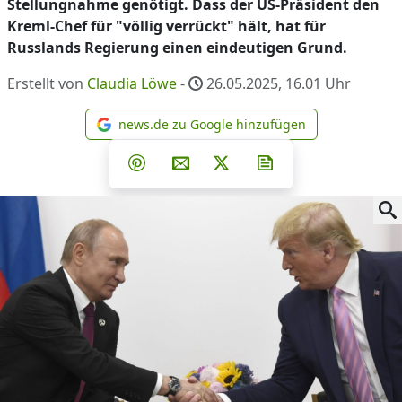
Stellungnahme genötigt. Dass der US-Präsident den
Kreml-Chef für "völlig verrückt" hält, hat für
Russlands Regierung einen eindeutigen Grund.
Erstellt von
Claudia Löwe
-
26.05.2025, 16.01
Uhr
news.de zu Google hinzufügen
news.de zu Google hinzufüg
Teilen auf Facebook
Teilen auf Whatsapp
Teilen auf Telegram
Teilen auf Pinterest
Per E-Mail teilen
Post auf X
Newsletter abonni